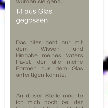
wurden sie genau
1:1 aus Glas
gegossen.
Das alles geht nur mit
dem Wissen und
Hingabe meines Vaters
Pavel, der alle meine
Formen aus dem Glas
anfertigen konnte.
An dieser Stelle möchte
ich mich noch bei der