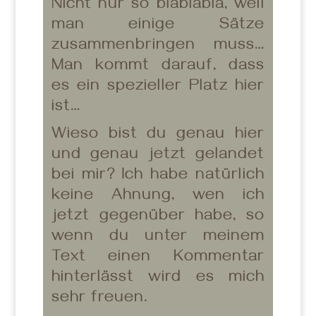
Nicht nur so blablabla, weil
man einige Sätze
zusammenbringen muss…
Man kommt darauf, dass
es ein spezieller Platz hier
ist…
Wieso bist du genau hier
und genau jetzt gelandet
bei mir? Ich habe natürlich
keine Ahnung, wen ich
jetzt gegenüber habe, so
wenn du unter meinem
Text einen Kommentar
hinterlässt wird es mich
sehr freuen.