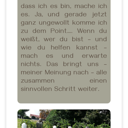
dass ich es bin, mache ich
es. Ja, und gerade jetzt
ganz ungewollt komme ich
zu dem Point…. Wenn du
weißt, wer du bist – und
wie du helfen kannst –
mach es und erwarte
nichts. Das bringt uns –
meiner Meinung nach – alle
zusammen einen
sinnvollen Schritt weiter.