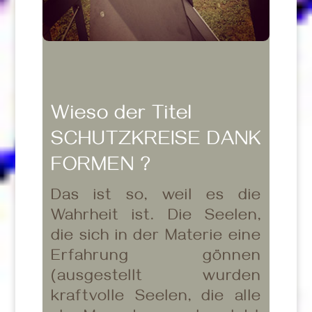
Wieso der Titel
SCHUTZKREISE DANK
FORMEN ?
Das ist so, weil es die
Wahrheit ist. Die Seelen,
die sich in der Materie eine
Erfahrung gönnen
(ausgestellt wurden
kraftvolle Seelen, die alle