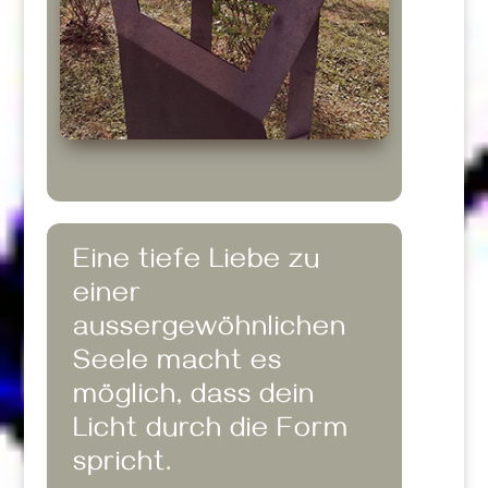
Eine tiefe Liebe zu
einer
aussergewöhnlichen
Seele macht es
möglich, dass dein
Licht durch die Form
spricht.