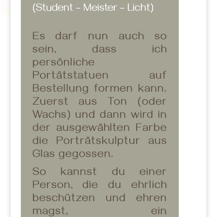
(Student – Meister – Licht)
Es darf nun auch so
sein, dass ich
persönliche
Portätstatuen auf
Bestellung formen kann.
Zuerst aus Ton (oder
Wachs) und dann wird in
der ausgewählten Farbe
die Porträtskulptur aus
Glas gegossen.
So kannst du einer
Person, die du ehrlich
beschützen und ehren
magst, ein