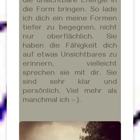
die unsichtbare Energie in
die Form bringen. So lade
ich dich ein meine Formen
tiefer zu begegnen, nicht
nur oberflächlich. Sie
haben die Fähigkeit dich
auf etwas Unsichtbares zu
erinnern, vielleicht
sprechen sie mit dir. Sie
sind sehr klar und
persönlich. Viel mehr als
manchmal ich :-).