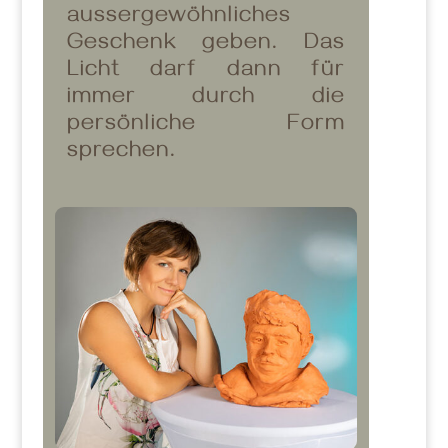
aussergewöhnliches
Geschenk geben. Das
Licht darf dann für
immer durch die
persönliche Form
sprechen.