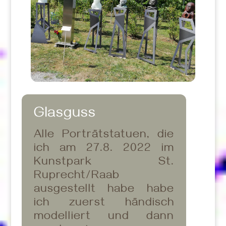
Glasguss
Alle Porträtstatuen, die
ich am 27.8. 2022 im
Kunstpark St.
Ruprecht/Raab
ausgestellt habe habe
ich zuerst händisch
modelliert und dann