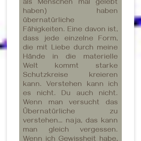
als Menschen mal gelebt
haben) haben
übernatürliche
Fähigkeiten. Eine davon ist,
dass jede einzelne Form,
die mit Liebe durch meine
Hände in die materielle
Welt kommt starke
Schutzkreise kreieren
kann. Verstehen kann ich
es nicht. Du auch nicht.
Wenn man versucht das
Übernatürliche zu
verstehen… naja, das kann
man gleich vergessen.
Wenn ich Gewissheit habe,