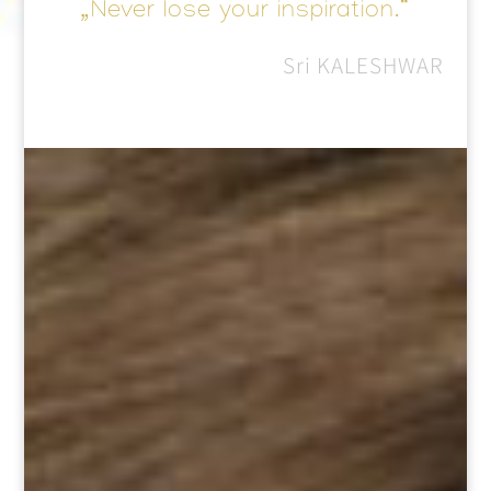
„Never lose your inspiration.“
Sri KALESHWAR