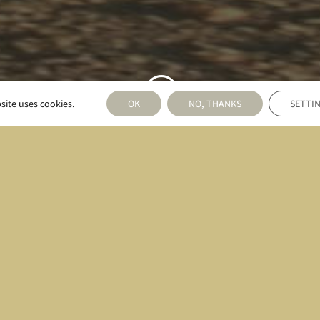
;
site uses cookies.
OK
NO, THANKS
SETTI
Belastetes Karma
wird zum
reinen Karma